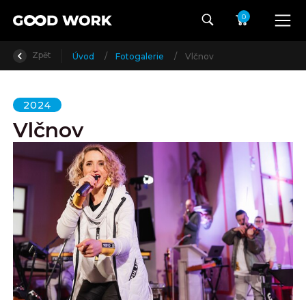
0
Zpět
Úvod
/
Fotogalerie
/
Vlčnov
2024
Vlčnov