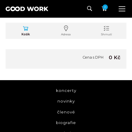
0
Košík
Adresa
Shrnutí
0
Kč
Cena s DPH
koncerty
novinky
členové
biografie