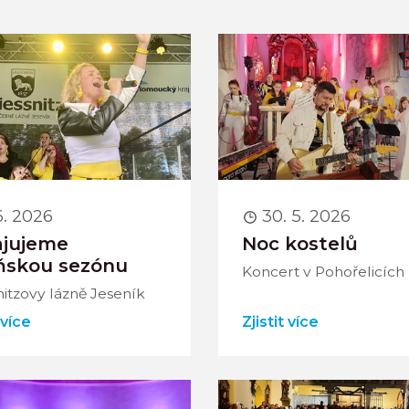
6. 2026
30. 5. 2026
ajujeme
Noc kostelů
ňskou sezónu
Koncert v Pohořelicích
nitzovy lázně Jeseník
 více
Zjistit více