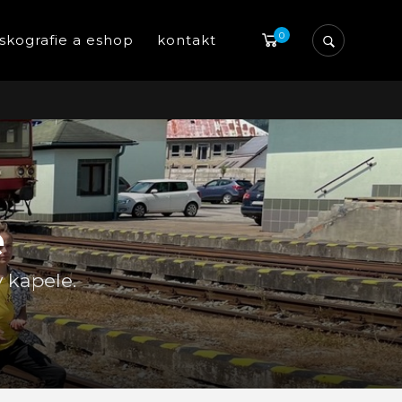
0
iskografie a eshop
kontakt
e
v kapele.