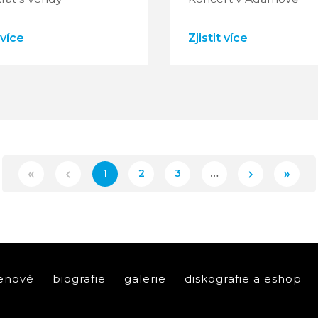
 více
Zjistit více
1
2
3
…
enové
biografie
galerie
diskografie a eshop