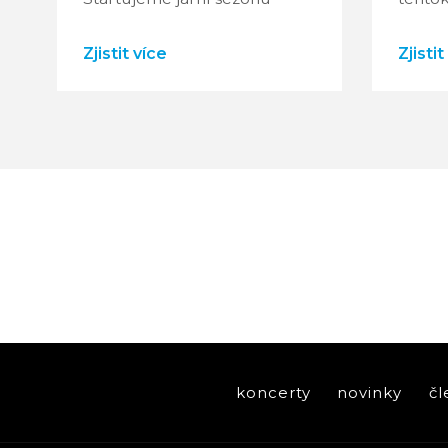
Zjistit více
Zjistit
koncerty
novinky
čl