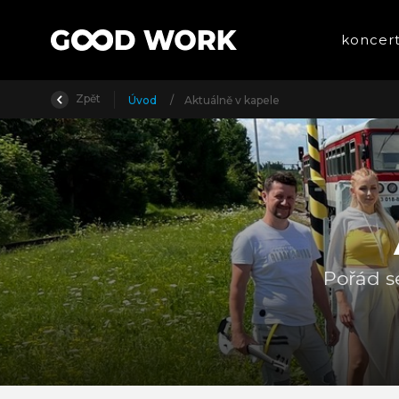
koncer
Zpět
Úvod
/
Aktuálně v kapele
Pořád se