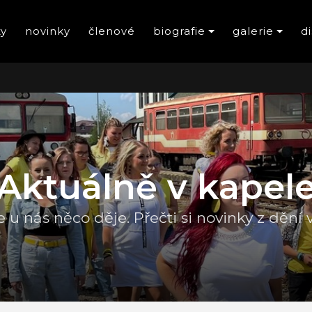
ty
novinky
členové
biografie
galerie
d
Aktuálně v kapel
 u nás něco děje. Přečti si novinky z dění 