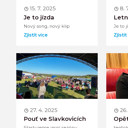
15. 7. 2025
8. 
Je to jízda
Letn
Nový song, nový klip
Je to 
Zjistit více
Zjistit
27. 4. 2025
26.
Pouť ve Slavkovicích
Opět
Startujeme jarní sezónu
tentok