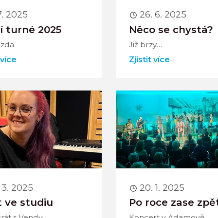
7. 2025
26. 6. 2025
í turné 2025
Něco se chystá?
jízda
Již brzy…
 více
Zjistit více
 3. 2025
20. 1. 2025
 ve studiu
Po roce zase zpě
rát s Vendy
Koncert v Adamově