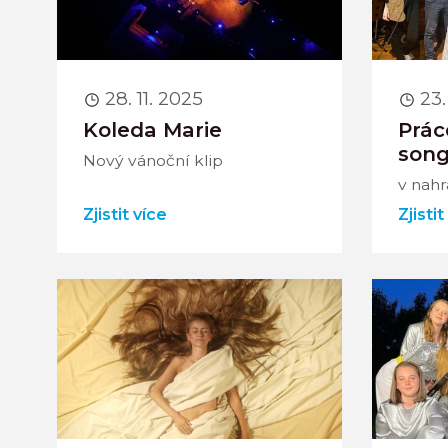
28. 11. 2025
23.
Koleda Marie
Prác
son
Nový vánoční klip
v nah
Zjistit více
Zjistit