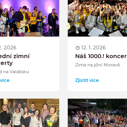
 2. 2026
12. 1. 2026
ední zimní
Náš 1000.! koncer
erty
Zima na jižní Moravě
d na Valašsku
 více
Zjistit více