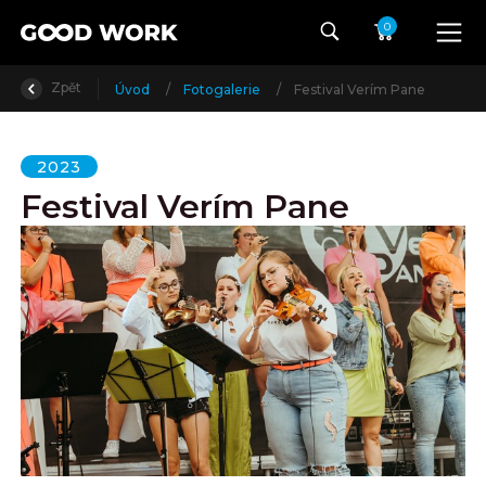
0
Zpět
Úvod
/
Fotogalerie
/
Festival Verím Pane
2023
Festival Verím Pane