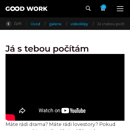
0
Zpět
Úvod
/
galerie
/
videoklipy
/
Já s tebou počítá
Já s tebou počítám
Máte rádi drama? Máte rádi lovestory? Pokud