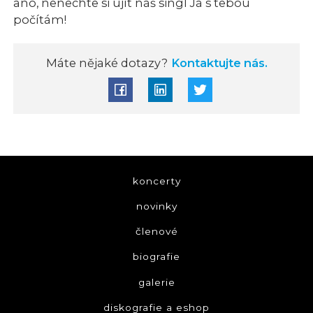
ano, nenechte si ujít náš singl Já s tebou
počítám!
Máte nějaké dotazy?
Kontaktujte nás.
koncerty
novinky
členové
biografie
galerie
diskografie a eshop