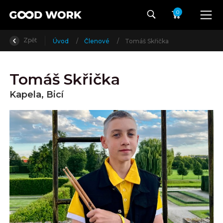
0
Zpět
Úvod
/
Členové
/
Tomáš Skřička
Tomáš Skřička
Kapela, Bicí