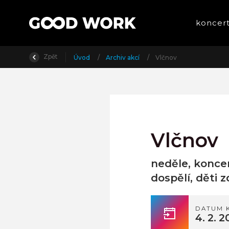
koncer
Zpět
Úvod
/
Archiv akcí
/
Vlčnov
Vlčnov
neděle, koncer
dospělí, děti 
DATUM 
4. 2. 