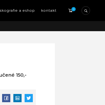
0
iskografie a eshop
kontakt
učené 150,-