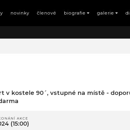
ty
novinky
členové
biografie
galerie
d
t v kostele 90´, vstupné na místě - dopor
zdarma
KONÁNÍ AKCE
2024
(15:00)