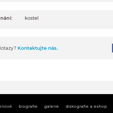
nání:
kostel
dotazy?
Kontaktujte nás.
enové
biografie
galerie
diskografie a eshop