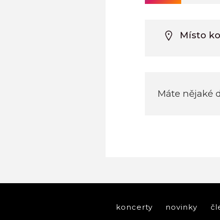
Místo ko
Máte nějaké 
koncerty
novinky
čl