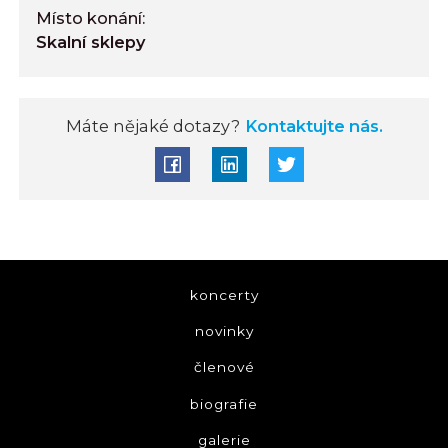
Místo konání:
Skalní sklepy
Máte nějaké dotazy?
Kontaktujte nás.
koncerty
novinky
členové
biografie
galerie