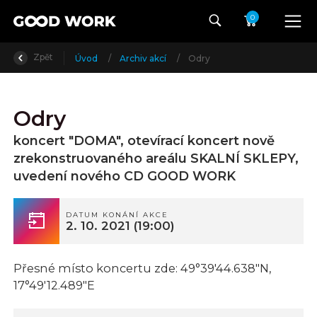
0
Zpět
Úvod
/
Archiv akcí
/
Odry
Odry
koncert "DOMA", otevírací koncert nově
zrekonstruovaného areálu SKALNÍ SKLEPY,
uvedení nového CD GOOD WORK
DATUM KONÁNÍ AKCE
2. 10. 2021
(19:00)
Přesné místo koncertu zde: 49°39'44.638"N,
17°49'12.489"E