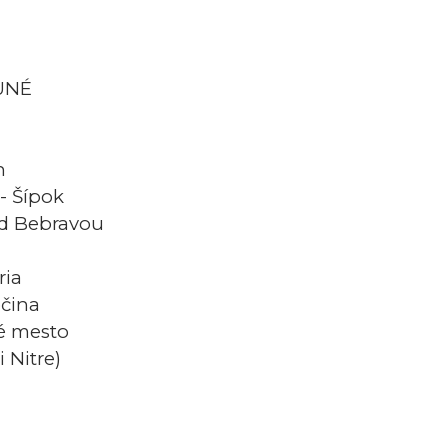
UNÉ
h
 - Šípok
ad Bebravou
ria
očina
né mesto
i Nitre)