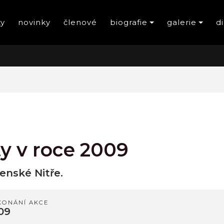
ty
novinky
členové
biografie
galerie
d
y v roce 2009
venské Nitře.
KONÁNÍ AKCE
009