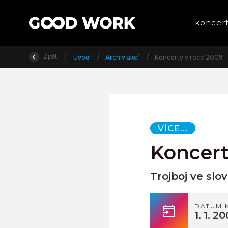
koncer
Zpět
Úvod
/
Archiv akcí
/
Koncerty v roce 2009
VÍCE...
Koncert
Trojboj ve slo
DATUM 
1. 1. 2