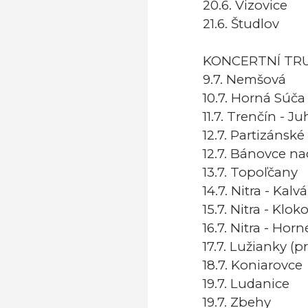
20.6. Vizovice
21.6. Študlov
KONCERTNÍ TR
9.7. Nemšová
10.7. Horná Súča
11.7. Trenčín - Ju
12.7. Partizánské
12.7. Bánovce n
13.7. Topoľčany
14.7. Nitra - Kalvá
15.7. Nitra - Klok
16.7. Nitra - Hor
17.7. Lužianky (pr
18.7. Koniarovce
19.7. Ludanice
19.7. Zbehy