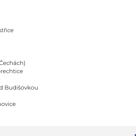
střice
v Čechách)
prechtice
nad Budišovkou
novice