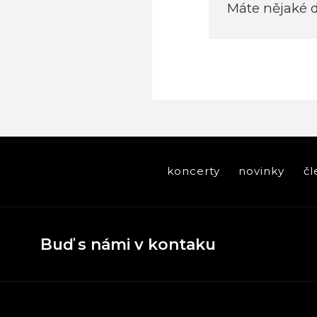
Máte nějaké 
koncerty
novinky
čl
Buď s námi v kontaku