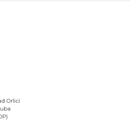
d Orlicí
ruba
 OP)