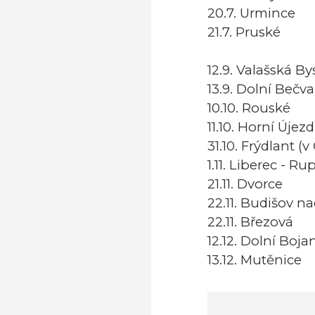
20.7. Urmince
21.7. Pruské
12.9. Valašská By
13.9. Dolní Bečva
10.10. Rouské
11.10. Horní Újezd
31.10. Frýdlant (
1.11. Liberec - Ru
21.11. Dvorce
22.11. Budišov 
22.11. Březová
12.12. Dolní Boja
13.12. Mutěnice